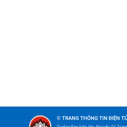
©
TRANG THÔNG TIN ĐIỆN T
Trưởng Ban biên tập: Nguyễn Sỹ Trun