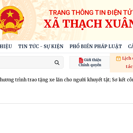
TRANG THÔNG TIN ĐIỆN TỬ
XÃ THẠCH XUÂ
THIỆU
TIN TỨC - SỰ KIỆN
PHỔ BIẾN PHÁP LUẬT
C
Lịch
Giới thiệu
Chính quyền
tác
 trình trao tặng xe lăn cho người khuyết tật; Sơ kết công t