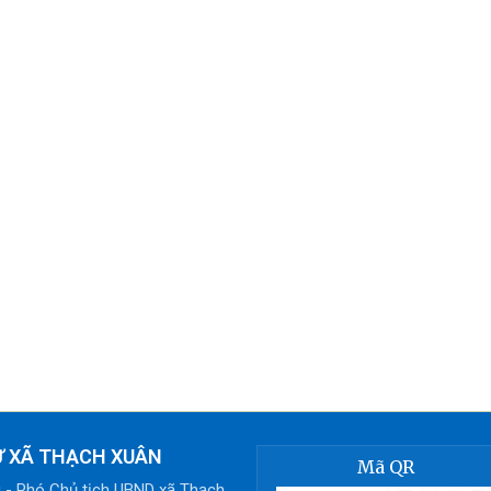
Ử XÃ THẠCH XUÂN
Mã QR
g - Phó Chủ tịch UBND xã Thạch