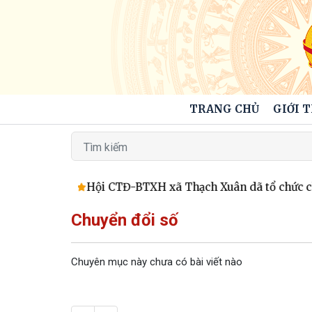
TRANG CHỦ
GIỚI 
 đang nở hoa
Hội CTĐ-BTXH xã Thạch Xuân dã tổ chức chương
Chuyển đổi số
Chuyên mục này chưa có bài viết nào