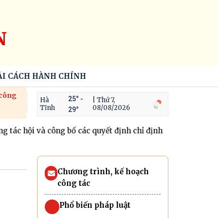
N
ẢI CÁCH HÀNH CHÍNH
 công
25° -
Hà
| Thứ 7,
Tĩnh
08/08/2026
29°
ác hội và công bố các quyết định chỉ định chi hội trưởng
K
Chương trình, kế hoạch
công tác
Phổ biến pháp luật