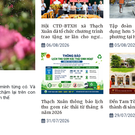
Hội CTĐ-BTXH xã Thạch
Tập đoàn 
Xuân dã tổ chức chương trình
dụng hơn 5
trao tặng xe lăn cho người
phương tại 
khuyết tật; Sơ kết công tác hội
06/08/2026
05/08/202
và công bố các quyết định chỉ
định chi hội trưởng
 mình từng có. Và
chậm lại trên con
n thế.
Thạch Xuân thông báo lịch
Đền Tam Tòa
thu gom rác thải từ tháng 8
thành di sản
năm 2026
29/07/202
31/07/2026