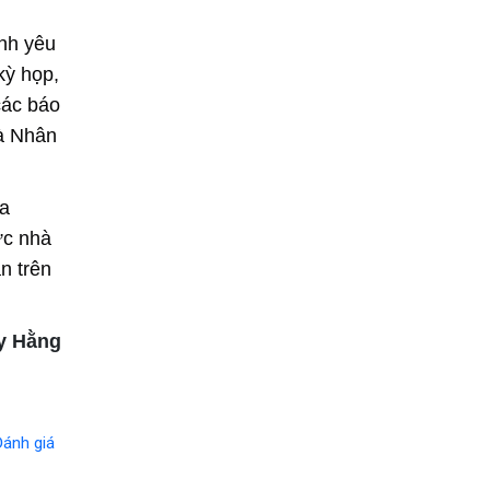
nh yêu
kỳ họp,
các báo
và Nhân
ủa
ực nhà
n trên
y Hằng
Đánh giá