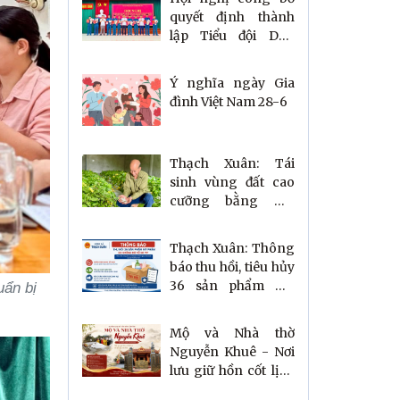
quyết định thành
lập Tiểu đội Dân
quân thường trực
xã Thạch Xuân
Ý nghĩa ngày Gia
đình Việt Nam 28-6
Thạch Xuân: Tái
sinh vùng đất cao
cưỡng bằng mô
hình trồng dâu nuôi
tằm
Thạch Xuân: Thông
báo thu hồi, tiêu hủy
36 sản phẩm mỹ
uẩn bị
phẩm vi phạm quy
định
Mộ và Nhà thờ
Nguyễn Khuê - Nơi
lưu giữ hồn cốt lịch
sử và đạo lý nguồn