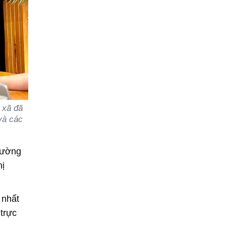
 xã đã
và các
thường
hị
 nhất
trực