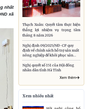
g nhất
ĐND xã
Thạch Xuân: Quyết tâm thực hiện
thắng lợi nhiệm vụ trọng tâm
tháng 8 năm 2026
Nghị định 09/2025/NĐ-CP quy
định về chính sách hỗ trợ sản xuất
nông nghiệp để khôi phục sản
xuất vùng bị thiệt hại do thiên tai,
dịch hại thực vật
Nghị quyết số 151 của Hội đồng
nhân dân tỉnh Hà Tĩnh
Xem thêm
Xem nhiều nhất
Hội nghị công bố