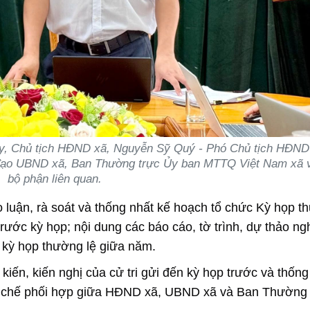
ủy, Chủ tịch HĐND xã, Nguyễn Sỹ Quý - Phó Chủ tịch HĐND
h đạo UBND xã, Ban Thường trực Ủy ban MTTQ Việt Nam xã 
bộ phận liên quan.
ảo luận, rà soát và thống nhất kế hoạch tổ chức Kỳ họp 
trước kỳ họp; nội dung các báo cáo, tờ trình, dự thảo ng
à kỳ họp thường lệ giữa năm.
 kiến, kiến nghị của cử tri gửi đến kỳ họp trước và thống
uy chế phối hợp giữa HĐND xã, UBND xã và Ban Thường 