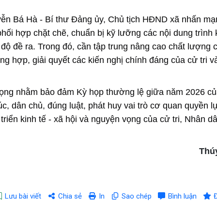
uyễn Bá Hà - Bí thư Đảng ủy, Chủ tịch HĐND xã nhấn mạ
phối hợp chặt chẽ, chuẩn bị kỹ lưỡng các nội dung trình 
 độ đề ra. Trong đó, cần tập trung nâng cao chất lượng 
tổng hợp, giải quyết các kiến nghị chính đáng của cử tri 
 trọng nhằm bảo đảm Kỳ họp thường lệ giữa năm 2026 c
 dân chủ, đúng luật, phát huy vai trò cơ quan quyền l
iển kinh tế - xã hội và nguyện vọng của cử tri, Nhân dâ
Thú
Lưu bài viết
Chia sẻ
In
Sao chép
Bình luận