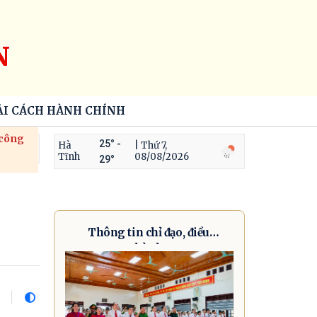
N
ẢI CÁCH HÀNH CHÍNH
 công
25° -
Hà
| Thứ 7,
Tĩnh
08/08/2026
29°
Thông tin chỉ đạo, điều
hành