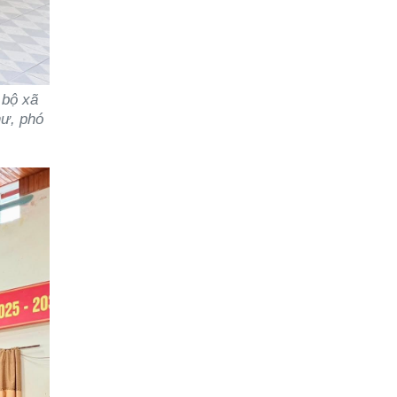
 bộ xã
hư, phó