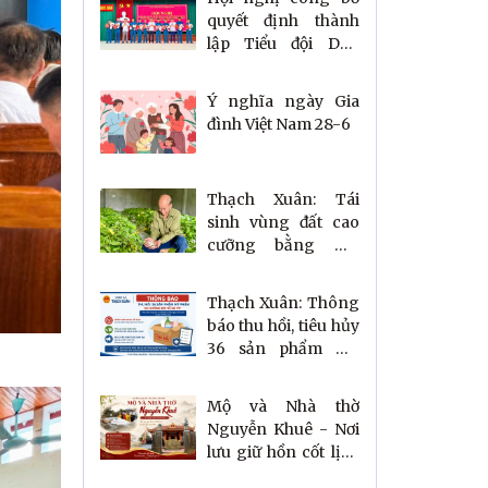
quyết định thành
lập Tiểu đội Dân
quân thường trực
xã Thạch Xuân
Ý nghĩa ngày Gia
đình Việt Nam 28-6
Thạch Xuân: Tái
sinh vùng đất cao
cưỡng bằng mô
hình trồng dâu nuôi
tằm
Thạch Xuân: Thông
báo thu hồi, tiêu hủy
36 sản phẩm mỹ
phẩm vi phạm quy
định
Mộ và Nhà thờ
Nguyễn Khuê - Nơi
lưu giữ hồn cốt lịch
sử và đạo lý nguồn