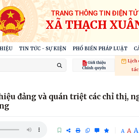
TRANG THÔNG TIN ĐIỆN TỬ
XÃ THẠCH XUÂ
THIỆU
TIN TỨC - SỰ KIỆN
PHỔ BIẾN PHÁP LUẬT
C
Lịch
Giới thiệu
Chính quyền
tác
ệu đảng và quán triệt các chỉ thị, n
ơng
A
A
A