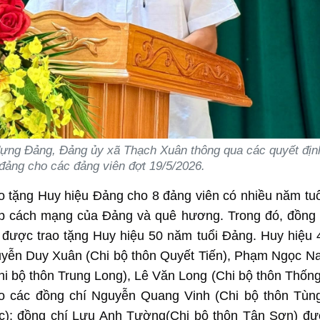
ựng Đảng, Đảng ủy xã Thạch Xuân thông qua các quyết địn
đảng cho các đảng viên đợt 19/5/2026.
ao tặng Huy hiệu Đảng cho 8 đảng viên có nhiều năm tu
p cách mạng của Đảng và quê hương. Trong đó, đồng 
 được trao tặng Huy hiệu 50 năm tuổi Đảng. Huy hiệu
guyễn Duy Xuân (Chi bộ thôn Quyết Tiến), Phạm Ngọc N
 bộ thôn Trung Long), Lê Văn Long (Chi bộ thôn Thống
o các đồng chí Nguyễn Quang Vinh (Chi bộ thôn Tùn
c); đồng chí Lưu Anh Tường(Chi bộ thôn Tân Sơn) đư