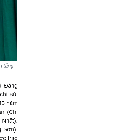
h tặng
ổi Đảng
chí Bùi
 45 năm
am (Chi
 Nhất).
g Sơn),
ợc trao