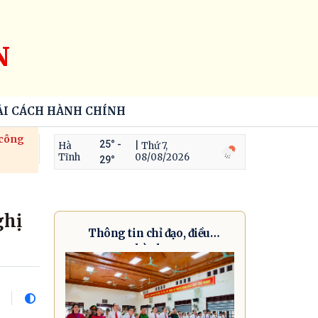
N
ẢI CÁCH HÀNH CHÍNH
 công
25° -
Hà
| Thứ 7,
Tĩnh
08/08/2026
29°
ghị
Thông tin chỉ đạo, điều
hành