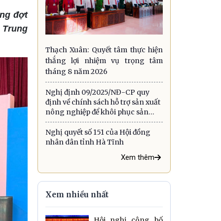
ng đợt
a Trung
Thạch Xuân: Quyết tâm thực hiện
thắng lợi nhiệm vụ trọng tâm
tháng 8 năm 2026
Nghị định 09/2025/NĐ-CP quy
định về chính sách hỗ trợ sản xuất
nông nghiệp để khôi phục sản
xuất vùng bị thiệt hại do thiên tai,
dịch hại thực vật
Nghị quyết số 151 của Hội đồng
nhân dân tỉnh Hà Tĩnh
Xem thêm
Xem nhiều nhất
Hội nghị công bố