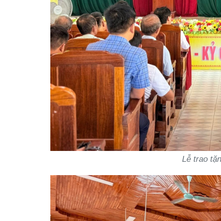
Lễ trao tặ