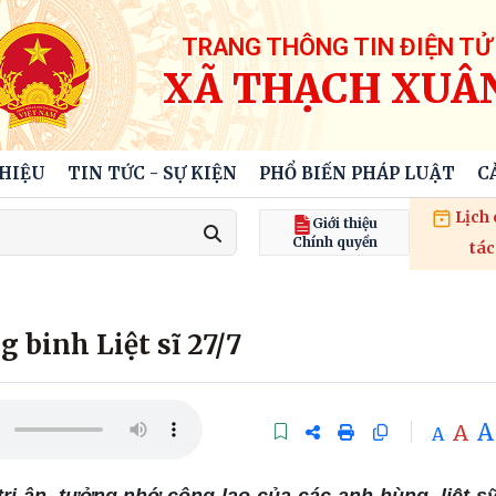
TRANG THÔNG TIN ĐIỆN TỬ
XÃ THẠCH XUÂ
THIỆU
TIN TỨC - SỰ KIỆN
PHỔ BIẾN PHÁP LUẬT
C
Lịch
Giới thiệu
Chính quyền
tác
 binh Liệt sĩ 27/7
A
A
A