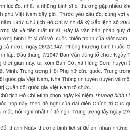
ính lúc đó, nhất là những binh sĩ bị thương gặp nhiều kh
nh phủ Việt Nam bấy giờ. Trước yêu cầu đó, cùng với v
ào năm 1947 Chủ tịch Hồ Chí Minh đã ký Sắc lệnh số 20/
ng tật và tiền tuất tử sĩ. Đây là văn bản pháp quy đ
hương binh liệt sĩ đối với cuộc chiến tranh của Việt Nam.
ng cả nước, ngày 26/2/1947, Phòng thương binh thuộc Ch
ành lập. Đầu tháng 7/1947 Ban Vận động tổ chức Ngày
g thời gian này, tại xóm Bàn Cờ, xã Hùng Sơn, huyện 
Việt Minh, Trung ương Hội Phụ nữ cứu quốc, Trung ươ
ội quốc gia Việt Nam, Nha Thông tin tuyên truyền và một
rị Quân đội quốc gia Việt Nam tổ chức.
a Chủ tịch Hồ Chí Minh chọn ngày kỷ niệm
Thương binh Li
cuộc họp này, theo đề nghị của đại diện Chính trị Cục q
 mặt, hội nghị nhất trí đề nghị Trung ương lấy ngày 27
ổi thành Ngày thương binh liệt sĩ để ghi nhận những 