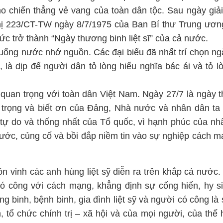
ho chiến thẳng vẻ vang của toàn dân tộc. Sau ngày giả
thị 223/CT-TW ngày 8/7/1975 của Ban Bí thư Trung ươ
c trở thành “Ngày thương binh liệt sĩ” của cả nước.
 uống nước nhớ nguồn. Các đại biểu đã nhất trí chọn ng
là dịp để người dân tỏ lòng hiếu nghĩa bác ái và tỏ l
quan trọng với toàn dân Việt Nam. Ngày 27/7 là ngày t
ý trọng và biết ơn của Đảng, Nhà nước và nhân dân ta 
 tự do và thống nhất của Tổ quốc, vì hạnh phúc của nh
nước, củng cố và bồi đắp niềm tin vào sự nghiệp cách 
tôn vinh các anh hùng liệt sỹ diễn ra trên khắp cả nước
ó công với cách mạng, khẳng định sự cống hiến, hy s
g binh, bệnh binh, gia đình liệt sỹ và người có công là 
, tổ chức chính trị – xã hội và của mọi người, của thế