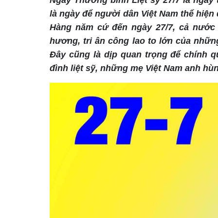
Ngày Thương binh Liệt sỹ 27/7 là ngày t
là ngày để người dân Việt Nam thể hiện
Hàng năm cứ đến ngày 27/7, cả nước l
hương, tri ân công lao to lớn của nhữn
Đây cũng là dịp quan trọng để chính q
đình liệt sỹ, những mẹ Việt Nam anh hù