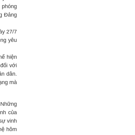
i phóng
ng Đảng
ày 27/7
òng yêu
hể hiện
đối với
ân dân.
mạng mà
. Những
inh của
sự vinh
 hệ hôm