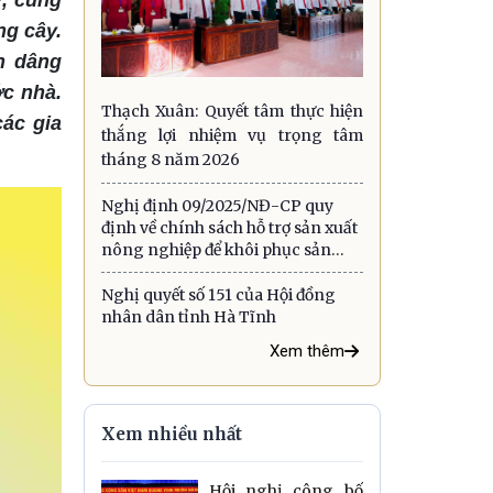
ỹ, cũng
ng cây.
h dâng
ớc nhà.
Thạch Xuân: Quyết tâm thực hiện
các gia
thắng lợi nhiệm vụ trọng tâm
tháng 8 năm 2026
Nghị định 09/2025/NĐ-CP quy
định về chính sách hỗ trợ sản xuất
nông nghiệp để khôi phục sản
xuất vùng bị thiệt hại do thiên tai,
dịch hại thực vật
Nghị quyết số 151 của Hội đồng
nhân dân tỉnh Hà Tĩnh
Xem thêm
Xem nhiều nhất
Hội nghị công bố