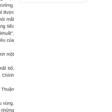
cội
trường.
hỉ được
hòi mất
ng tiếc
khuất”.
yêu của
inh một
mất bố,
, Chính
ở Thuận
u vùng.
ư những