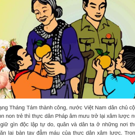
mạng Tháng Tám thành công, nước Việt Nam dân chủ c
n non trẻ thì thực dân Pháp âm mưu trở lại xâm lược n
giữ gìn độc lập tự do, quân và dân ta ở những nơi t
ặn lại bàn tay đẫm máu của thực dân xâm lược. Tro