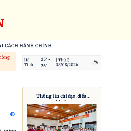
N
ẢI CÁCH HÀNH CHÍNH
 công
25° -
Hà
| Thứ 7,
Tĩnh
08/08/2026
26°
Thông tin chỉ đạo, điều
hành