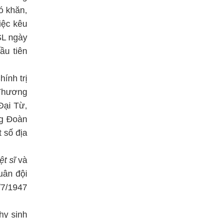
ó khăn,
iệc kêu
SL ngày
ầu tiên
ính trị
 Thương
Đại Từ,
ng Đoàn
 số địa
ệt sĩ
và
uân đội
/7/1947
hy sinh