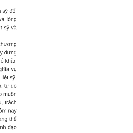
 sỹ đối
và lòng
t sỹ và
 thương
ây dựng
hó khăn
ghĩa vụ
liệt sỹ,
, tự do
ho muôn
, trách
hôm nay
ạng thể
ãnh đạo