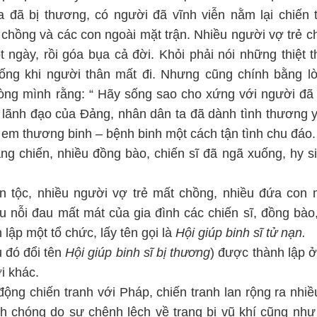
a đã bị thương, có người đã vĩnh viễn nằm lại chiến 
ả chồng và các con ngoài mặt trận. Nhiều người vợ trẻ c
gày, rồi góa bụa cả đời. Khỏi phải nói những thiệt t
ống khi người thân mất đi. Nhưng cũng chính bằng lò
lòng mình rằng: “ Hãy sống sao cho xứng với người đã 
ự lãnh đạo của Đảng, nhân dân ta đã dành tình thương 
ị em thương binh – bệnh binh một cách tận tình chu đáo.
g chiến, nhiều đồng bào, chiến sĩ đã ngã xuống, hy s
ân tộc, nhiều người vợ trẻ mất chồng, nhiều đứa con 
u nỗi đau mất mát của gia đình các chiến sĩ, đồng bào
lập một tổ chức, lấy tên gọi là
Hội giúp binh sĩ tử nạn.
 đó đổi tên
Hội giúp binh sĩ bị thương
) được thành lập 
i khác.
ộng chiến tranh với Pháp, chiến tranh lan rộng ra nhiề
nh chóng do sự chênh lệch về trang bị vũ khí cũng nh