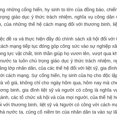
g những cống hiến, hy sinh to lớn của đồng bào, chiến
rọng giáo dục ý thức trách nhiệm, nghĩa vụ công dân 
, của những thế hệ cách mạng đối với thương binh, liệ
c đề ra và thực hiện đầy đủ chính sách xã hội đối với
ới cách mạng tiếp tục đóng góp công sức vào sự nghiệp x
ng lực vật chất, tinh thần giúp họ vươn lên, vượt qua k
nước ta luôn chú trọng giáo dục ý thức trách nhiệm, n
g lớp nhân dân, của các thế hệ đối với liệt sỹ, gia đình 
ới cách mạng. Sự cống hiến, hy sinh của họ cho độc lập
 là vô giá, không chỉ cho ngày hôm qua, hôm nay mà c
ng binh, gia đình liệt sỹ và người có công là nghĩa vụ
ành, các tổ chức xã hội và của mọi người, của thế hệ 
ối với thương binh, liệt sỹ và Người có công với cách m
 Nhà nước ta, củng cố niềm tin của nhân dân ta vào sự l