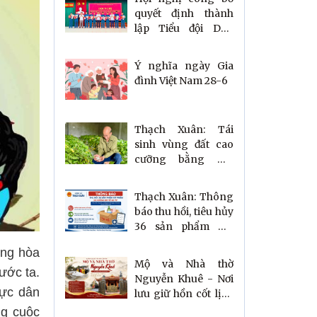
quyết định thành
lập Tiểu đội Dân
quân thường trực
xã Thạch Xuân
Ý nghĩa ngày Gia
đình Việt Nam 28-6
Thạch Xuân: Tái
sinh vùng đất cao
cưỡng bằng mô
hình trồng dâu nuôi
tằm
Thạch Xuân: Thông
báo thu hồi, tiêu hủy
36 sản phẩm mỹ
phẩm vi phạm quy
ộng hòa
định
Mộ và Nhà thờ
ước ta.
Nguyễn Khuê - Nơi
hực dân
lưu giữ hồn cốt lịch
sử và đạo lý nguồn
ng cuộc