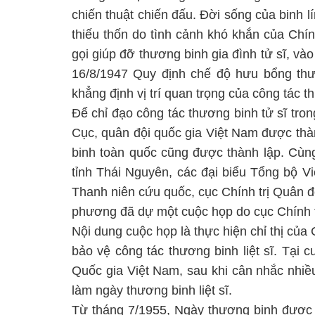
chiến thuật chiến đấu. Đời sống của binh l
thiếu thốn do tình cảnh khó khắn của Chí
gọi giúp đỡ thương binh gia đình tử sĩ, v
16/8/1947 Quy định chế độ hưu bổng thươ
khẳng định vị trí quan trọng của công tác t
Để chỉ đạo công tác thương binh tử sĩ tro
Cục, quân đội quốc gia Việt Nam được th
binh toàn quốc cũng được thành lập. Cùn
tỉnh Thái Nguyên, các đại biểu Tổng bộ 
Thanh niên cứu quốc, cục Chính trị Quân đ
phương đã dự một cuộc họp do cục Chính t
Nội dung cuộc họp là thực hiện chỉ thị củ
bảo vệ công tác thương binh liệt sĩ. Tại 
Quốc gia Việt Nam, sau khi cân nhắc nhiều
làm ngày thương binh liệt sĩ.
Từ tháng 7/1955, Ngày thương binh được đ