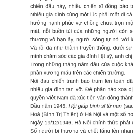
chiến đấu này, nhiều chiến sĩ đồng bào t
Nhiều gia đình cùng một lúc phải mất đi c
hưởng hạnh phúc vợ chồng chưa trọn một n
mát, nỗi buồn tủi của những người còn s
thương vô hạn ấy, người sống tự nói với 
Và rồi đã như thành truyền thống, dưới s
mình chăm sóc các gia đình liệt sỹ, anh ch
Trong những tháng năm đầu của cuộc khán
phần xương máu trên các chiến trường.
Nỗi đau chiến tranh bao trùm lên toàn d
nhiều gia đình tan vỡ. Để phần nào xoa dị
quyền Việt Nam đã xúc tiến vận động thành 
Đầu năm 1946,
Hội giúp binh sĩ tử nạn
(sau
Hoá (Bình Trị Thiên) ở Hà Nội và một số nơ
Ngày 19/12/1946, Hà Nội chính thức phát đ
Số người bị thương và chết tăng lên nha