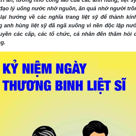
ri ân, tưởng nhớ công lao của các anh hùng, liệt s
 đạo lý uống nước nhớ nguồn, ăn quả nhớ người trồ
ại hướng về các nghĩa trang liệt sỹ để thành kín
g anh hùng liệt sỹ đã ngã xuống vì nền độc lập nư
uyền các cấp, các tổ chức, cá nhân đến thăm hỏi 
ng.