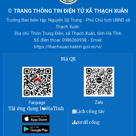
©
TRANG THÔNG TIN ĐIỆN TỬ XÃ THẠCH XUÂN
Trưởng Ban biên tập: Nguyễn Sỹ Trung - Phó Chủ tịch UBND xã
Thạch Xuân
Địa chỉ: Thôn Trung Điền, xã Thạch Xuân, tỉnh Hà Tĩnh
Số điện thoại: 0986260958 - Email:
https://thachxuan.hatinh.gov.vn/vi/
Mã QR
Zalo
Fanpage
Tải ứng dụng I❤️HaTinh
Lịch công tác
Sơ đồ cổng