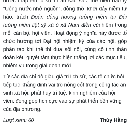
được thắp lên là sự tri ân sâu sắc, thể hiện đạo lý
“Uống nước nhớ nguồn”, đồng thời khơi dậy niềm tự
hào, trách
Đoàn dâng hương tưởng niệm tại Đài
tưởng niệm liệt sỹ xã ở xã Nam điền cũ
nhiệm trong
mỗi cán bộ, hội viên. Hoạt động ý nghĩa này được tổ
chức hướng tới Đại hội nhiệm kỳ của các hội, góp
phần tạo khí thế thi đua sôi nổi, củng cố tinh thần
đoàn kết, quyết tâm thực hiện thắng lợi các mục tiêu,
nhiệm vụ trong giai đoạn mới.
Từ các địa chỉ đỏ giàu giá trị lịch sử, các tổ chức hội
tiếp tục khẳng định vai trò nòng cốt trong công tác an
sinh xã hội, phát huy trí tuệ, kinh nghiệm của hội
viên, đóng góp tích cực vào sự phát triển bền vững
của địa phương.
Lượt xem: 60
Thúy Hằng