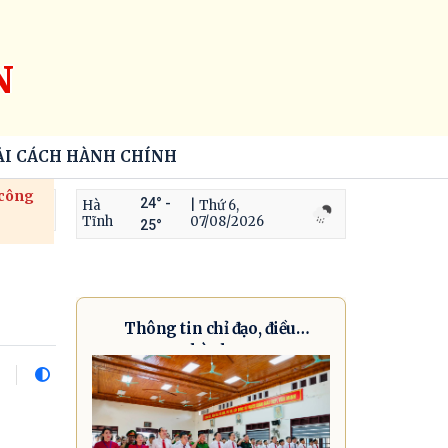
N
ẢI CÁCH HÀNH CHÍNH
 công
24° -
Hà
| Thứ 6,
Tĩnh
07/08/2026
25°
Thông tin chỉ đạo, điều
hành