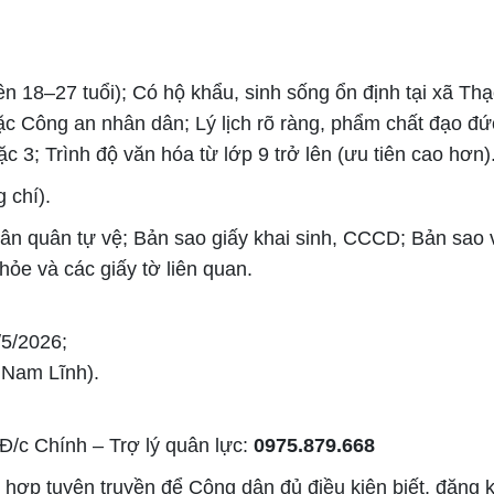
ên 18–27 tuổi); Có hộ khẩu, sinh sống ổn định tại xã Th
 Công an nhân dân; Lý lịch rõ ràng, phẩm chất đạo đức
c 3; Trình độ văn hóa từ lớp 9 trở lên (ưu tiên cao hơn)
 chí).
 Dân quân tự vệ; Bản sao giấy khai sinh, CCCD; Bản sao
ỏe và các giấy tờ liên quan.
/5/2026;
Nam Lĩnh).
 Đ/c Chính – Trợ lý quân lực:
0975.879.668
i hợp tuyên truyền để Công dân đủ điều kiện biết, đăng 