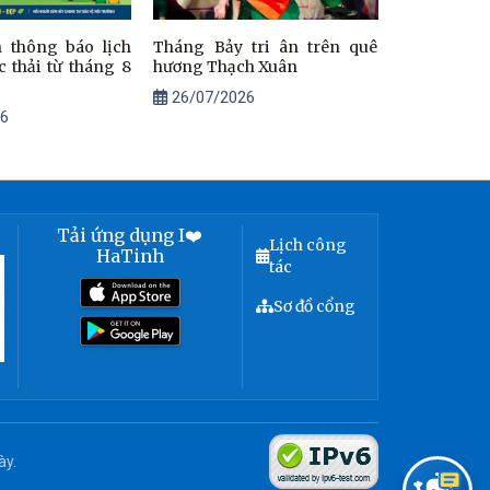
 thông báo lịch
Tháng Bảy tri ân trên quê
 thải từ tháng 8
hương Thạch Xuân
26/07/2026
6
Tải ứng dụng I❤️
Lịch công
HaTinh
tác
Sơ đồ cổng
ày.