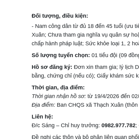
Đối tượng, điều kiện:
- Nam công dân từ đủ 18 đến 45 tuổi (ưu ti
Xuân; Chưa tham gia nghĩa vụ quân sự hoặc
chấp hành pháp luật; Sức khỏe loại 1, 2 hoặ
Số lượng tuyển chọn:
01 tiểu đội (09 đồng
Hồ sơ đăng ký:
Đơn xin tham gia; lý lịch
bằng, chứng chỉ (nếu có); Giấy khám sức kh
Thời gian, địa điểm:
Thời gian nhận hồ sơ:
từ 19/4/2026 đến 02
Địa điểm:
Ban CHQS xã Thạch Xuân (thôn 
Liên hệ:
Đ/c Sáng – Chỉ huy trưởng:
0982.977.782
;
Đề nghị các thôn và bộ phận liên quan phố