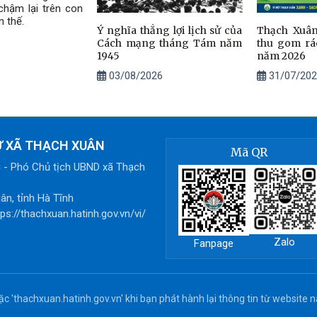
chậm lại trên con
n thế.
Ý nghĩa thắng lợi lịch sử của
Thạch Xuân
Cách mạng tháng Tám năm
thu gom rác
1945
năm 2026
03/08/2026
31/07/202
Ử XÃ THẠCH XUÂN
Mã QR
g - Phó Chủ tịch UBND xã Thạch
ân, tỉnh Hà Tĩnh
ps://thachxuan.hatinh.gov.vn/vi/
Zalo
Fanpage
 'thachxuan.hatinh.gov.vn' khi bạn phát hành lại thông tin từ website n