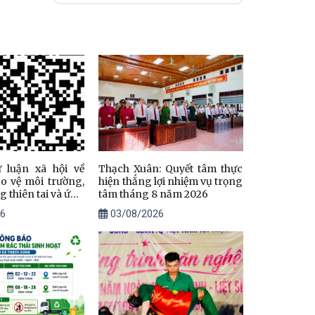
ư luận xã hội về
Thạch Xuân: Quyết tâm thực
o vệ môi trường,
hiện thắng lợi nhiệm vụ trọng
 thiên tai và ứng
tâm tháng 8 năm 2026
 đổi khí hậu
6
03/08/2026