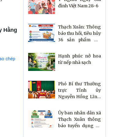
đình Việt Nam 28-6
Thạch Xuân: Thông
y Hằng
báo thu hồi, tiêu hủy
36 sản phẩm mỹ
phẩm vi phạm quy
định
Hạnh phúc nở hoa
ao chép
từ nếp nhà sạch
Phó Bí thư Thường
trực Tỉnh ủy
Nguyễn Hồng Lĩnh:
Thạch Xuân cần bứt
phá bằng tư duy
Ủy ban nhân dân xã
phát triển mới
Thạch Xuân thông
báo tuyển dụng 02
viên chức năm 2026