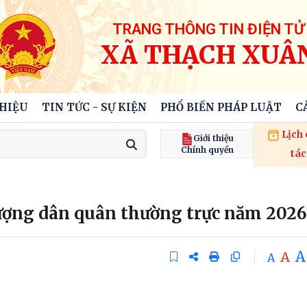
TRANG THÔNG TIN ĐIỆN TỬ
XÃ THẠCH XUÂ
THIỆU
TIN TỨC - SỰ KIỆN
PHỔ BIẾN PHÁP LUẬT
C
Lịch
Giới thiệu
Chính quyền
tác
ượng dân quân thường trực năm 2026
A
A
A