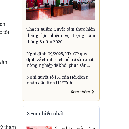
ạch
Thạch Xuân: Quyết tâm thực hiện
 tốt,
thắng lợi nhiệm vụ trọng tâm
.
tháng 8 năm 2026
Nghị định 09/2025/NĐ-CP quy
định về chính sách hỗ trợ sản xuất
 văn
nông nghiệp để khôi phục sản
xuất vùng bị thiệt hại do thiên tai,
dịch hại thực vật
Nghị quyết số 151 của Hội đồng
nhân dân tỉnh Hà Tĩnh
Xem thêm
Xem nhiều nhất
ký tham
Ý nghĩa ngày Gia