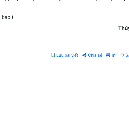
 báo !
Thú
Lưu bài viết
Chia sẻ
In
S