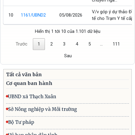
chuyên ngà...
V/v góp ý dự thảo Đề 
10
1161/UBND2
05/08/2026
tế cho Trạm Y tế cấp
Hiển thị 1 tới 10 của 1.101 dữ liệu
Trước
1
2
3
4
5
…
111
Sau
Tất cả văn bản
Cơ quan ban hành
UBND xã Thạch Xuân
Sở Nông nghiệp và Môi trường
Bộ Tư pháp