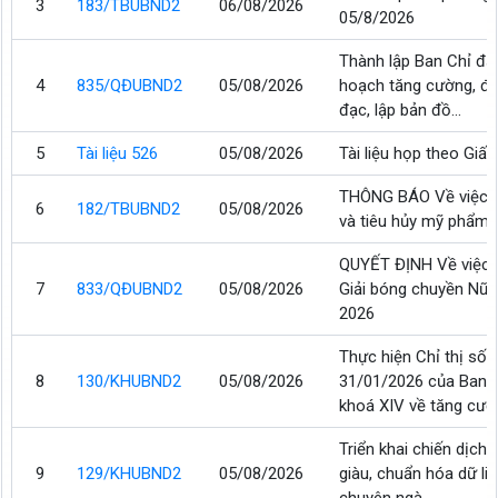
3
183/TBUBND2
06/08/2026
05/8/2026
Thành lập Ban Chỉ đạo
4
835/QĐUBND2
05/08/2026
hoạch tăng cường, đ
đạc, lập bản đồ...
5
Tài liệu 526
05/08/2026
Tài liệu họp theo Gi
THÔNG BÁO Về việc đì
6
182/TBUBND2
05/08/2026
và tiêu hủy mỹ phẩm 
QUYẾT ĐỊNH Về việc 
7
833/QĐUBND2
05/08/2026
Giải bóng chuyền Nữ
2026
Thực hiện Chỉ thị số
8
130/KHUBND2
05/08/2026
31/01/2026 của Ban B
khoá XIV về tăng cườn
Triển khai chiến dịch
9
129/KHUBND2
05/08/2026
giàu, chuẩn hóa dữ li