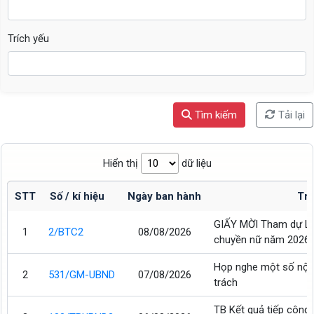
Trích yếu
Tìm kiếm
Tải lại
Hiển thị
dữ liệu
STT
Số / kí hiệu
Ngày ban hành
Trí
GIẤY MỜI Tham dự Lễ
1
2/BTC2
08/08/2026
chuyền nữ năm 2026
Họp nghe một số nội 
2
531/GM-UBND
07/08/2026
trách
TB Kết quả tiếp công 