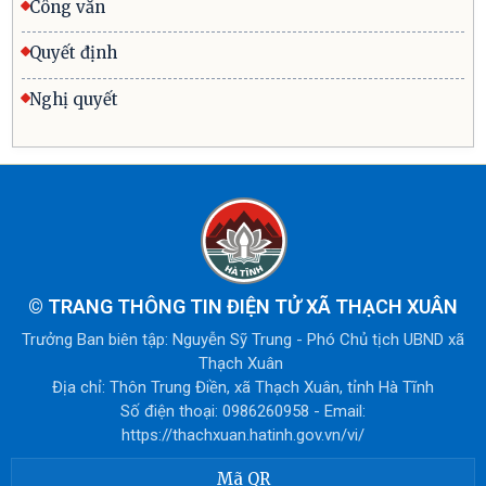
Công văn
Quyết định
Nghị quyết
©
TRANG THÔNG TIN ĐIỆN TỬ XÃ THẠCH XUÂN
Trưởng Ban biên tập: Nguyễn Sỹ Trung - Phó Chủ tịch UBND xã
Thạch Xuân
Địa chỉ: Thôn Trung Điền, xã Thạch Xuân, tỉnh Hà Tĩnh
Số điện thoại: 0986260958 - Email:
https://thachxuan.hatinh.gov.vn/vi/
Mã QR