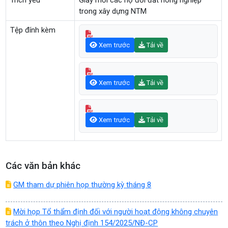
Trích yếu
Giấy mời các hộ đổi đất nông nghiệp
trong xây dựng NTM
Tệp đính kèm
Xem trước
Tải về
Xem trước
Tải về
Xem trước
Tải về
Các văn bản khác
GM tham dự phiên họp thường kỳ tháng 8
Mời họp Tổ thẩm định đối với người hoạt động không chuyên
trách ở thôn theo Nghị định 154/2025/NĐ-CP