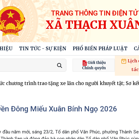
TRANG THÔNG TIN ĐIỆN TỬ
XÃ THẠCH XUÂ
THIỆU
TIN TỨC - SỰ KIỆN
PHỔ BIẾN PHÁP LUẬT
C
Lịch
Giới thiệu
Chính quyền
tác
ương trình trao tặng xe lăn cho người khuyết tật; Sơ kết cô
 Đền Đông Miếu Xuân Bính Ngọ 2026
gày đầu năm mới, sáng 23/2, Tổ dân phố Văn Phúc, phường Thành Se
ng Thành Sen và đông đảo bà con nhân dân Tổ dân phố Văn Phúc cùn