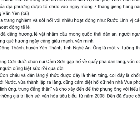
g của địa phương được tổ chức vào ngày mồng 7 tháng giêng hàng 
g Văn Yên (cũ).
 trang nghiêm và sôi nổi với nhiều hoạt động như: Rước Linh vị cá
oạt động tế lễ.
lễ đã dâng hương, lễ vật nhằm cầu mong quốc thái dân an, người ngư
dựng quê hương ngày càng giàu mạnh, văn minh.
 Đông Thành, huyện Yên Thành, tỉnh Nghệ An. Ông là một vị tướng t
ang Cơn dưới chân núi Cảm Sơn gặp hổ về quấy phá dân làng, vốn có
gười cũng kiệt sức rồi qua đời.
Con cháu và dân làng ý thức được đây là thiên táng, coi đây là chốn
 với Nước, vừa thành lập ra làng, dũng cảm diệt hổ dữ nên nhà Vua p
inh ứng, trung đẳng thần" và cho xây đến để thờ phụng ông với kiểu k
hững giá trị lịch sử, văn hóa tiêu biểu, từ năm 2008, Đền đã được công