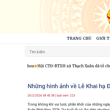
TRANG CHỦ
GIỚI 
 mình đang nở hoa
Hội CTĐ-BTXH xã Thạch Xuân dã tổ chức ch
Những hình ảnh về Lễ Khai hạ
25/2/2026 08:45:38 | lượt xem: 223
Trong không khí vui tươi, phần khởi của những n
Xuân Bính Ngọ 2026. Dự buổi lễ có đại diện phườ