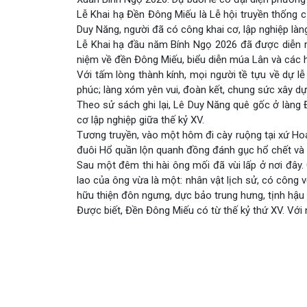
Lễ Khai hạ Đền Đông Miếu là Lễ hội truyền thốn
Duy Năng, người đã có công khai cơ, lập nghiệp làn
Lễ Khai hạ đầu năm Bính Ngọ 2026 đã được diễn ra
niệm về đền Đông Miếu, biểu diễn múa Lân và các h
Với tấm lòng thành kính, mọi người tề tựu về dự 
phúc; làng xóm yên vui, đoàn kết, chung sức xây 
Theo sử sách ghi lại, Lê Duy Năng quê gốc ở làng
cơ lập nghiệp giữa thế kỷ XV.
Tương truyền, vào một hôm đi cày ruộng tại xứ Ho
đuôi Hổ quần lộn quanh đồng đánh gục hổ chết và n
Sau một đêm thi hài ông mối đã vùi lấp ở nơi đây. 
lao của ông vừa là một: nhân vật lịch sử, có công
hữu thiện đôn ngưng, dực bảo trung hưng, tịnh hậu l
Được biết, Đền Đông Miếu có từ thế kỷ thứ XV. Với n