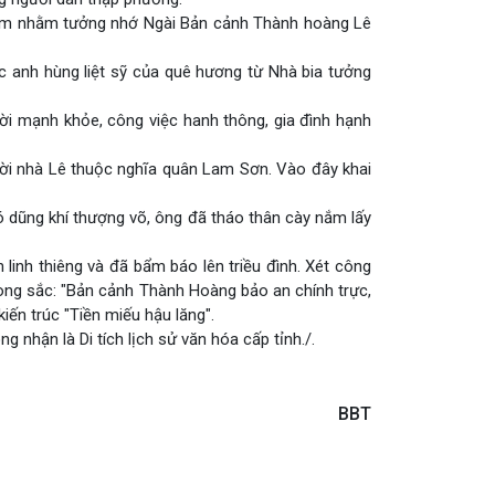
năm nhằm tưởng nhớ Ngài Bản cảnh Thành hoàng Lê
c anh hùng liệt sỹ của quê hương từ Nhà bia tưởng
ời mạnh khỏe, công việc hanh thông, gia đình hạnh
hời nhà Lê thuộc nghĩa quân Lam Sơn. Vào đây khai
 dũng khí thượng võ, ông đã tháo thân cày nắm lấy
 linh thiêng và đã bẩm báo lên triều đình. Xét công
hong sắc: "Bản cảnh Thành Hoàng bảo an chính trực,
iến trúc "Tiền miếu hậu lăng".
 nhận là Di tích lịch sử văn hóa cấp tỉnh./.
BBT