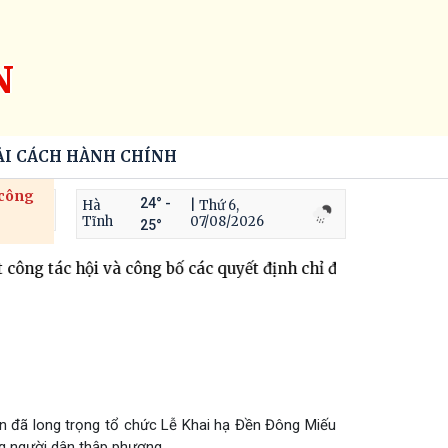
N
ẢI CÁCH HÀNH CHÍNH
 công
24° -
Hà
| Thứ 6,
Tĩnh
07/08/2026
25°
ng tác hội và công bố các quyết định chỉ định chi hội trưở
n đã long trọng tổ chức Lễ Khai hạ Đền Đông Miếu
g người dân thập phương.