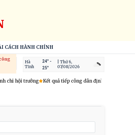
N
ẢI CÁCH HÀNH CHÍNH
 công
24° -
Hà
| Thứ 6,
Tĩnh
07/08/2026
25°
 chi hội trưởng
Kết quả tiếp công dân định kỳ ngày 05/8/2