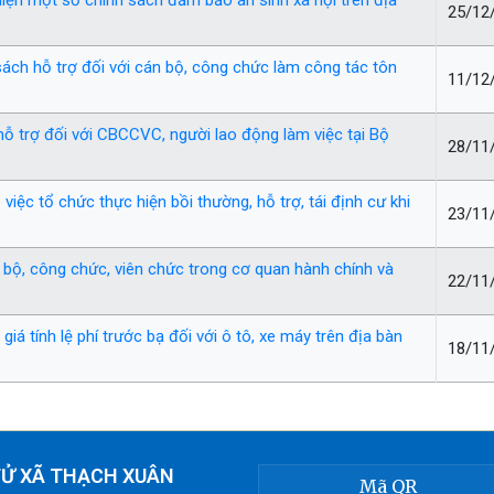
 hiện một số chính sách đảm bảo an sinh xã hội trên địa
25/12
ách hỗ trợ đối với cán bộ, công chức làm công tác tôn
11/12
ỗ trợ đối với CBCCVC, người lao động làm việc tại Bộ
28/11
ệc tổ chức thực hiện bồi thường, hỗ trợ, tái định cư khi
23/11
 bộ, công chức, viên chức trong cơ quan hành chính và
22/11
iá tính lệ phí trước bạ đối với ô tô, xe máy trên địa bàn
18/11
TỬ XÃ THẠCH XUÂN
Mã QR