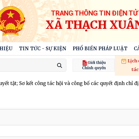
TRANG THÔNG TIN ĐIỆN TỬ
XÃ THẠCH XUÂ
THIỆU
TIN TỨC - SỰ KIỆN
PHỔ BIẾN PHÁP LUẬT
C
Lịch
Giới thiệu
Chính quyền
tác
tật; Sơ kết công tác hội và công bố các quyết định chỉ định