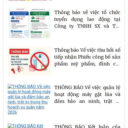
Thông báo về việc tổ chức
tuyển dụng lao động tại
Công ty TNHH SX và TM
Wintech và Công ty TNHH
Trang phục Quốc tế Gaiwach
Hà Tĩnh
Thông báo Về việc thu hồi số
tiếp nhận Phiếu công bố sản
phẩm mỹ phẩm, đình chỉ
lưu hành và thu hồi sản
phẩm mỹ phẩm
THÔNG BÁO Về việc quản lý
hoạt động máy gặt lúa và
đảm bảo an ninh, trật tự
trong thu hoạch vụ xuân
năm 2026
THÔNG BÁO Kết luận của